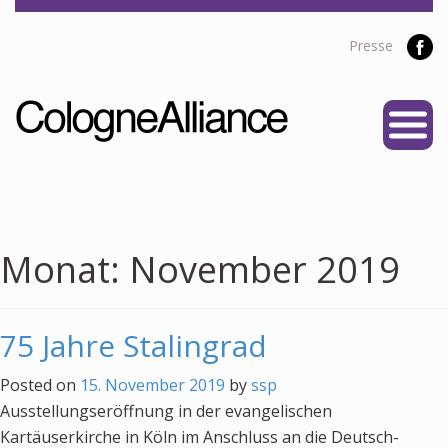
Presse
START
ÜBER UNS
Vereine
Personen
Monat:
November 2019
Satzung
Partner
75 Jahre Stalingrad
PROJEKTE
Posted on
15. November 2019
by
ssp
Alliance Liga
Ausstellungseröffnung in der evangelischen
NEWS
Kartäuserkirche in Köln im Anschluss an die Deutsch-