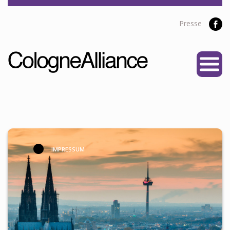
Presse
START
ÜBER UNS
Vereine
Personen
Satzung
IMPRESSUM
Partner
PROJEKTE
Alliance Liga
NEWS