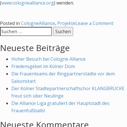
(
www.colognealliance.org
) wenden.
on
Posted in
CologneAlliance
,
Projekte
Leave a Comment
Suchen
Das
nach:
Cologn
Neueste Beiträge
Memo
Spiel
Hoher Besuch bei Cologne Alliance
Friedensgebet im Kölner Dom
Die Frauenteams der Ringpartnerstädte vor dem
Saisonstart
Der Kölner Städtepartnerschaftschor KLANGBRÜCKE
freut sich über Neulinge
Die Alliance Liga gratuliert der Hauptstadt des
Frauenfußballs!
Neueste Kommentare