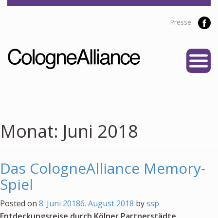
Presse
START
ÜBER UNS
Vereine
Personen
Monat:
Juni 2018
Satzung
Partner
Das CologneAlliance Memory-
PROJEKTE
Spiel
Alliance Liga
Posted on
8. Juni 2018
6. August 2018
by
ssp
NEWS
Entdeckungsreise durch Kölner Partnerstädte