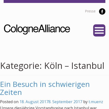
Presse
START
ÜBER UNS
Vereine
Personen
Kategorie:
Köln – Istanbul
Satzung
Partner
Ein Besuch in schwierigen
PROJEKTE
Zeiten
Alliance Liga
Posted on
18. August 2017
8. September 2017
by
t.muenz
NEWS
Unsere diesjährige Vorstandsreise nach Istanbul war