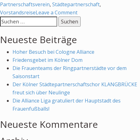
Partnerschaftsverein
,
Städtepartnerschaft
,
on
Vorstandsreise
Leave a Comment
Suchen
Ein
nach:
Besuch
Neueste Beiträge
in
schwierigen
Hoher Besuch bei Cologne Alliance
Zeiten
Friedensgebet im Kölner Dom
Die Frauenteams der Ringpartnerstädte vor dem
Saisonstart
Der Kölner Städtepartnerschaftschor KLANGBRÜCKE
freut sich über Neulinge
Die Alliance Liga gratuliert der Hauptstadt des
Frauenfußballs!
Neueste Kommentare