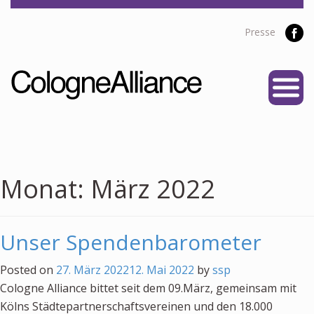
Presse
START
ÜBER UNS
Vereine
Personen
Monat:
März 2022
Satzung
Partner
Unser Spendenbarometer
PROJEKTE
Posted on
27. März 2022
12. Mai 2022
by
ssp
Alliance Liga
Cologne Alliance bittet seit dem 09.März, gemeinsam mit
NEWS
Kölns Städtepartnerschaftsvereinen und den 18.000