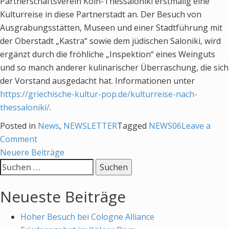
Partnerschaftsverein Köln-Thessaloniki erstmalig eine
Kulturreise in diese Partnerstadt an. Der Besuch von
Ausgrabungsstätten, Museen und einer Stadtführung mit
der Oberstadt „Kastra“ sowie dem jüdischen Saloniki, wird
ergänzt durch die fröhliche „Inspektion“ eines Weinguts
und so manch anderer kulinarischer Überraschung, die sich
der Vorstand ausgedacht hat. Informationen unter
https://griechische-kultur-pop.de/kulturreise-nach-
thessaloniki/
.
Posted in
News
,
NEWSLETTER
Tagged
NEWS06
Leave a
on
Comment
Einladung
Neuere Beiträge
Suchen
zu
nach:
Reisen
Neueste Beiträge
Hoher Besuch bei Cologne Alliance