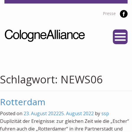
Presse
START
ÜBER UNS
Vereine
Personen
Schlagwort:
NEWS06
Satzung
Partner
Rotterdam
PROJEKTE
Posted on
23. August 2022
25. August 2022
by
ssp
Alliance Liga
Duplizität der Ereignisse: zur gleichen Zeit wie die „Escher“
NEWS
fuhren auch die „Rotterdamer“ in ihre Partnerstadt und