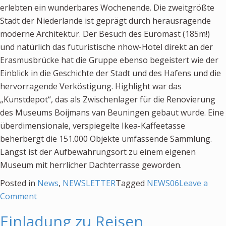
erlebten ein wunderbares Wochenende. Die zweitgrößte
Newsletter
Stadt der Niederlande ist geprägt durch herausragende
moderne Architektur. Der Besuch des Euromast (185m!)
KALENDER
und natürlich das futuristische nhow-Hotel direkt an der
Erasmusbrücke hat die Gruppe ebenso begeistert wie der
KONTAKT
Einblick in die Geschichte der Stadt und des Hafens und die
hervorragende Verköstigung. Highlight war das
„Kunstdepot“, das als Zwischenlager für die Renovierung
des Museums Boijmans van Beuningen gebaut wurde. Eine
überdimensionale, verspiegelte Ikea-Kaffeetasse
beherbergt die 151.000 Objekte umfassende Sammlung.
Längst ist der Aufbewahrungsort zu einem eigenen
Museum mit herrlicher Dachterrasse geworden.
Posted in
News
,
NEWSLETTER
Tagged
NEWS06
Leave a
on
Comment
Rotterdam
Einladung zu Reisen