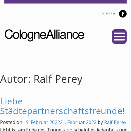
Presse
START
ÜBER UNS
Vereine
Personen
Autor:
Ralf Perey
Satzung
Partner
Liebe
PROJEKTE
Städtepartnerschaftsfreunde!
Alliance Liga
Posted on
19. Februar 2022
21. Februar 2022
by
Ralf Perey
NEWS
Licht ist am Ende des Tunnels, so scheint es jedenfalls und