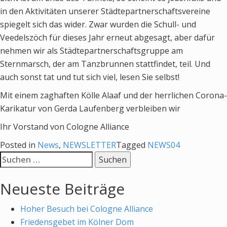
in den Aktivitäten unserer Städtepartnerschaftsvereine
Newsletter
spiegelt sich das wider. Zwar wurden die Schull- und
Veedelszöch für dieses Jahr erneut abgesagt, aber dafür
KALENDER
nehmen wir als Städtepartnerschaftsgruppe am
KONTAKT
Sternmarsch, der am Tanzbrunnen stattfindet, teil. Und
auch sonst tat und tut sich viel, lesen Sie selbst!
Mit einem zaghaften Kölle Alaaf und der herrlichen Corona-
Karikatur von Gerda Laufenberg verbleiben wir
Ihr Vorstand von Cologne Alliance
Posted in
News
,
NEWSLETTER
Tagged
NEWS04
Suchen
nach:
Neueste Beiträge
Hoher Besuch bei Cologne Alliance
Friedensgebet im Kölner Dom