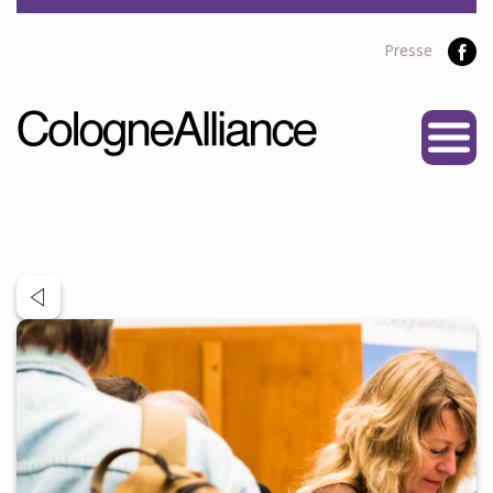
Presse
START
ÜBER UNS
Vereine
Personen
Satzung
Partner
PROJEKTE
Alliance Liga
NEWS