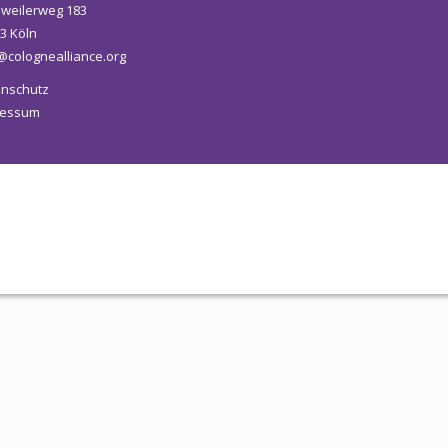
weilerweg 183
Newsletter
3 Köln
@colognealliance.org
KALENDER
nschutz
ressum
KONTAKT