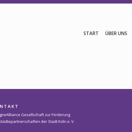
START
START
ÜBER UNS
ÜBER UNS
Vereine
Personen
Satzung
Partner
PROJEKTE
NTAKT
Alliance Liga
gneAlliance Gesellschaft zur Förderung
Städtepartnerschaften der Stadt Köln e. V.
NEWS