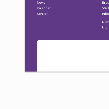
News
Brau
Kalender
5093
Kontakt
info
Date
Imp