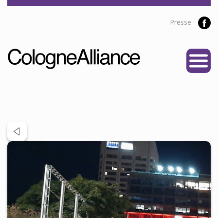
Presse
START
ÜBER UNS
Vereine
Personen
Satzung
Partner
PROJEKTE
Alliance Liga
NEWS