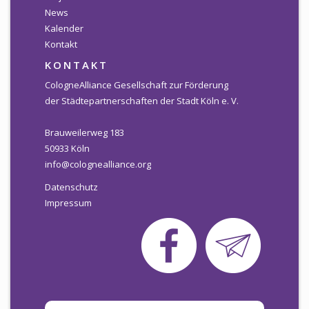
News
Newsletter
Kalender
Kontakt
KALENDER
KONTAKT
KONTAKT
CologneAlliance Gesellschaft zur Förderung
der Städtepartnerschaften der Stadt Köln e. V.
Brauweilerweg 183
50933 Köln
info@colognealliance.org
Datenschutz
Impressum