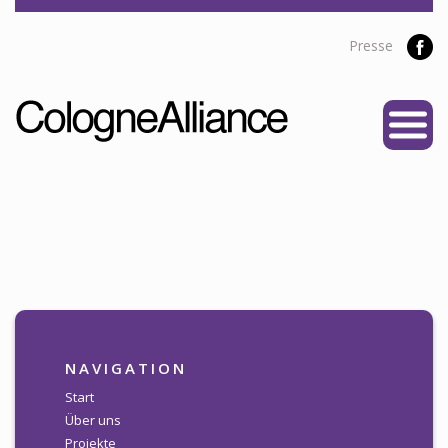
Presse
START
ÜBER UNS
Vereine
Personen
Satzung
Partner
PROJEKTE
NAVIGATION
Alliance Liga
Start
Über uns
NEWS
Projekte