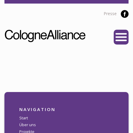
Presse
START
ÜBER UNS
Vereine
Personen
Satzung
Partner
PROJEKTE
NAVIGATION
Alliance Liga
Start
Über uns
NEWS
Projekte