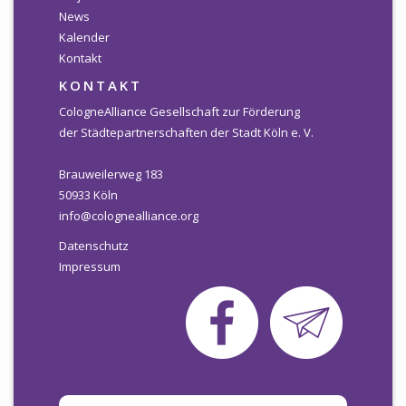
News
Newsletter
Kalender
Kontakt
KALENDER
KONTAKT
KONTAKT
CologneAlliance Gesellschaft zur Förderung
der Städtepartnerschaften der Stadt Köln e. V.
Brauweilerweg 183
50933 Köln
info@colognealliance.org
Datenschutz
Impressum