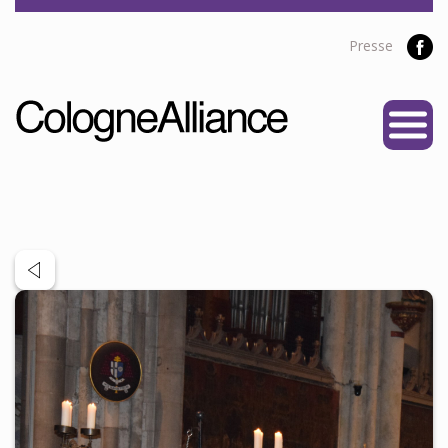
Presse
START
ÜBER UNS
Vereine
Personen
Satzung
Partner
PROJEKTE
Alliance Liga
NEWS