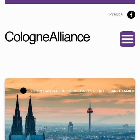
Presse
START
ÜBER UNS
Vereine
Personen
Satzung
DFB POKALFINALE IN KÖLN – EIN FEST FÜR DIE GANZE FAMILIE
Partner
PROJEKTE
Alliance Liga
NEWS