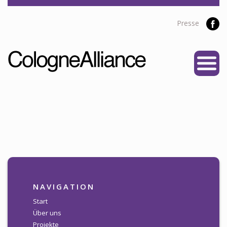
Presse
START
ÜBER UNS
Vereine
Personen
Satzung
Partner
PROJEKTE
NAVIGATION
Alliance Liga
Start
Über uns
NEWS
Projekte