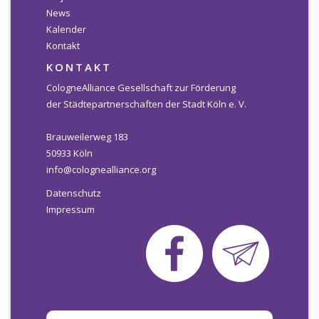
News
Newsletter
Kalender
Kontakt
KALENDER
KONTAKT
KONTAKT
CologneAlliance Gesellschaft zur Förderung
der Städtepartnerschaften der Stadt Köln e. V.
Brauweilerweg 183
50933 Köln
info@colognealliance.org
Datenschutz
Impressum