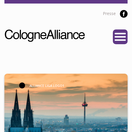
Presse
START
ÜBER UNS
Vereine
Personen
Satzung
ALLIANCE LIGA LOGO1
Partner
PROJEKTE
Alliance Liga
NEWS