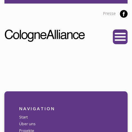
Presse
START
ÜBER UNS
Vereine
Personen
Satzung
Partner
PROJEKTE
NAVIGATION
Alliance Liga
Start
Über uns
NEWS
Projekte