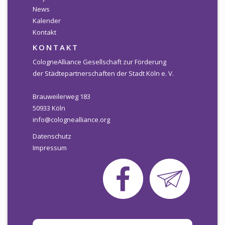
News
Newsletter
Kalender
Kontakt
KALENDER
KONTAKT
KONTAKT
CologneAlliance Gesellschaft zur Förderung
der Städtepartnerschaften der Stadt Köln e. V.
Brauweilerweg 183
50933 Köln
info@colognealliance.org
Datenschutz
Impressum